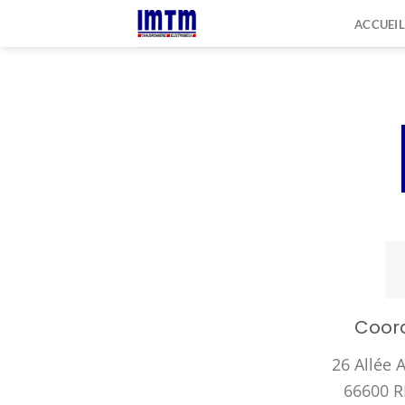
Passer
ACCUEIL
au
contenu
Coor
26 Allée 
66600 R