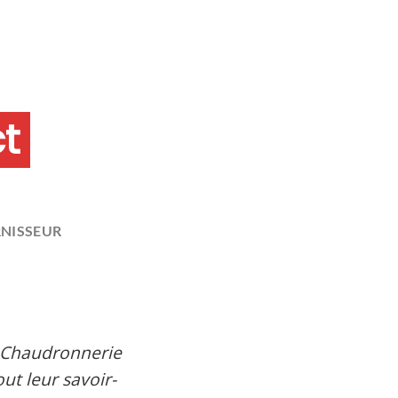
ct
RNISSEUR
a Chaudronnerie
ut leur savoir-